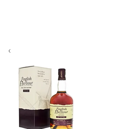
Enoteca Wine Bar Scagliola