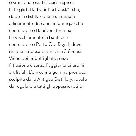
o vini liquorosi. Tra questi spicca
l’“English Harbour Port Cask”, che,
dopo la distillazione e un iniziale
affinamento di 5 anni in barrique che
contenevano Bourbon, termina
l’invecchiamento in barili che
contenevano Porto Old Royal, dove
rimane a riposare per circa 3-6 mesi.
Viene poi imbottigliato senza
filtrazione e senza l’aggiunta di aromi
artificiali. L’ennesima gemma preziosa
scolpita dalla Antigua Distillery, ideale
da regalare a tutti gli appassionati di
Rum.
Nel bicchiere si annuncia con un colore
ambrato leggero, attraversato da
lampi che tendono verso un rosa
delicato. Lo spettro olfattivo al naso
inizia su note che richiamano la frutta
secca, per poi virare verso mandorla,