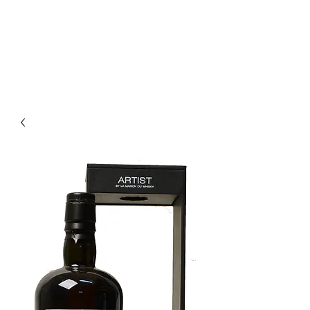
Enoteca Wine Bar Scagliola