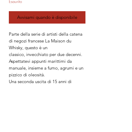
Esaurito
Avvisami quando è disponibile
Parte della serie di artisti della catena
di negozi francese La Maison du
Whisky, questo è un
classico, invecchiato per due decenni.
Aspettatevi appunti marittimi da
manuale, insieme a fumo, agrumi e un
pizzico di oleosità.
Una seconda uscita di 15 anni di
Bowmore nel settimo set di whisky
d'artista de La Maison du Whisky. Il
primo lotto è scomparso molto
rapidamente e questo secondo
imbottigliamento proviene da una
botte diversa rispetto alla prima. È un
Bowmore perfetto, con brezze marine