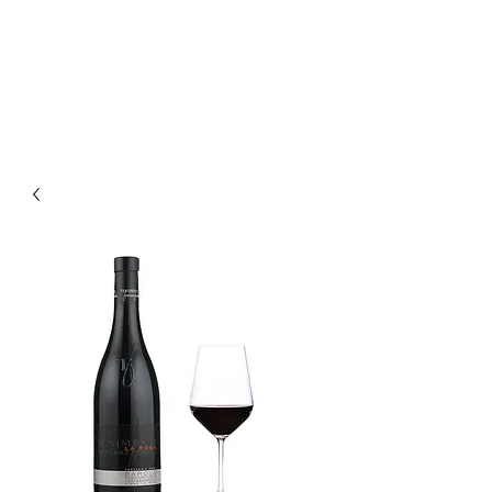
Enoteca Wine Bar Scagliola