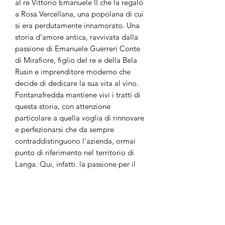
al re Vittorio Emanuele II che la regalò
a Rosa Vercellana, una popolana di cui
si era perdutamente innamorato. Una
storia d'amore antica, ravvivata dalla
passione di Emanuele Guerreri Conte
di Mirafiore, figlio del re e della Bela
Rusin e imprenditore moderno che
decide di dedicare la sua vita al vino.
Fontanafredda mantiene vivi i tratti di
questa storia, con attenzione
particolare a quella voglia di rinnovare
e perfezionarsi che da sempre
contraddistinguono l'azienda, ormai
punto di riferimento nel territorio di
Langa. Qui, infatti. la passione per il
vino, per la terra e per la tradizione
trova la sua espressione più concreta.
Il Barolo Vigna La Rosa, emblema
della grande tradizione del territorio, è
ottenuto unicamente da uve Nebbiolo.