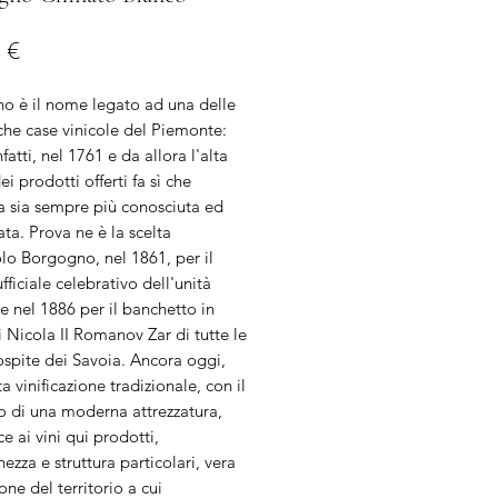
Prezzo
 €
o è il nome legato ad una delle
che case vinicole del Piemonte:
nfatti, nel 1761 e da allora l'alta
ei prodotti offerti fa sì che
a sia sempre più conosciuta ed
ta. Prova ne è la scelta
lo Borgogno, nel 1861, per il
fficiale celebrativo dell'unità
, e nel 1886 per il banchetto in
 Nicola II Romanov Zar di tutte le
ospite dei Savoia. Ancora oggi,
ta vinificazione tradizionale, con il
o di una moderna attrezzatura,
ce ai vini qui prodotti,
hezza e struttura particolari, vera
one del territorio a cui