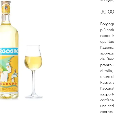
30,00
Borgogn
più anti
nasce, i
qualitàd
l'aziend
apprezza
del Baro
pranzo u
d'Italia
onore di
Russie, 
l'accura
support
conferis
una ricc
espressi