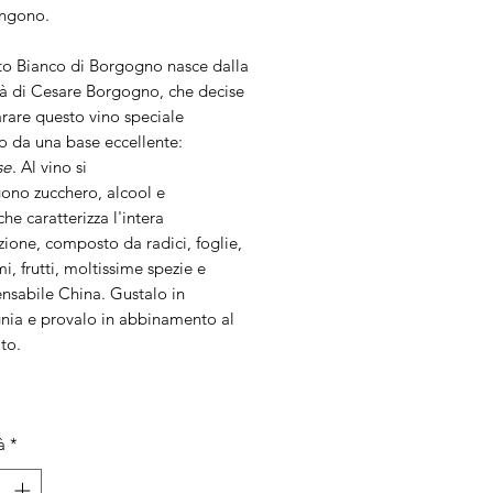
ngono.
ato Bianco di Borgogno nasce dalla
tà di Cesare Borgogno, che decise
rare questo vino speciale
o da una base eccellente:
se
. Al vino si
ono zucchero, alcool e
che caratterizza l'intera
ione, composto da radici, foglie,
emi, frutti, moltissime spezie e
ensabile China. Gustalo in
ia e provalo in abbinamento al
to.
à
*