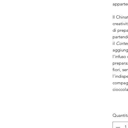
apparte
Il Chin
creativi
di prepa
partend
il
Corte
aggiung
l'infuso 
preparaz
fiori, s
l'indisp
compagn
cioccola
Quantit