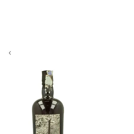
Enoteca Wine Bar Scagliola