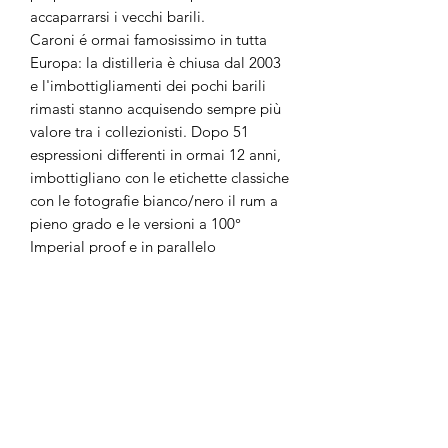
accaparrarsi i vecchi barili.
Caroni é ormai famosissimo in tutta
Europa: la distilleria è chiusa dal 2003
e l'imbottigliamenti dei pochi barili
rimasti stanno acquisendo sempre più
valore tra i collezionisti. Dopo 51
espressioni differenti in ormai 12 anni,
imbottigliano con le etichette classiche
con le fotografie bianco/nero il rum a
pieno grado e le versioni a 100°
Imperial proof e in parallelo
manteniamo i blend con etichetta
colorata. Lo stock sta diventando
sempre più esiguo, considerando
l'incredibile Angel Share di Trinidad,
fino al 10% annuo. Parallelamente a
questo, l'affinamento è sempre
veloce. Le ultime uscite nel 2016 sono
state letteralmente bruciate, tra i pochi