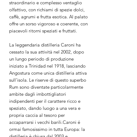
straordinario e complesso ventaglio
olfattivo, con richiami di spezie dolci,
caffè, agrumi e frutta esotica. Al palato
offre un sorso vigoroso e coerente, con
piacevoli ritorni speziati e fruttati.
La leggendaria distilleria Caroni ha
cessato la sua attività nel 2002, dopo
un lungo periodo di produzione
iniziato a Trinidad nel 1918, lasciando
Angostura come unica distilleria attiva
sull’isola. Le riserve di questo superbo
Rum sono diventate particolarmente
ambite dagli imbottigliatori
indipendenti per il carattere ricco e
speziato, dando luogo a una vera e
propria caccia al tesoro per
accaparrarsi i vecchi barili.Caroni é
ormai famosissimo in tutta Europa: la
distilleria è chiusa dal 2003 e