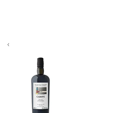
Enoteca Wine Bar Scagliola