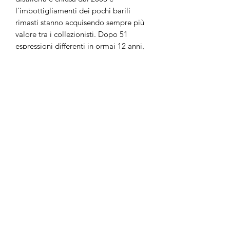
l'imbottigliamenti dei pochi barili
rimasti stanno acquisendo sempre più
valore tra i collezionisti. Dopo 51
espressioni differenti in ormai 12 anni,
imbottigliano con le etichette classiche
con le fotografie bianco/nero il rum a
pieno grado e le versioni a 100°
Imperial proof e in parallelo
manteniamo i blend con etichetta
colorata. Lo stock sta diventando
sempre più esiguo, considerando
l'incredibile Angel Share di Trinidad,
fino al 10% annuo. Parallelamente a
questo, l'affinamento è sempre veloce.
Le ultime uscite nel 2016 sono state
letteralmente bruciate, tra i pochi
mercati in cui le bottiglie sono
presenti. La ricerca delle bottiglie dei
primi anni 90 e fervida, il valore di