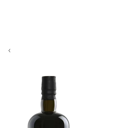
Enoteca Wine Bar Scagliola