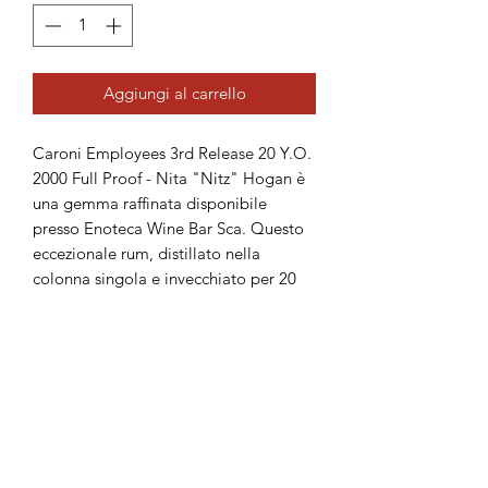
Aggiungi al carrello
Caroni Employees 3rd Release 20 Y.O. 
2000 Full Proof - Nita "Nitz" Hogan è 
una gemma raffinata disponibile 
presso Enoteca Wine Bar Sca. Questo 
eccezionale rum, distillato nella 
colonna singola e invecchiato per 20 
anni in clima tropicale, è 
l'assemblaggio di 6 barili di Heavy 
Rum Caroni. Imbottigliato full proof, 
offre un'esperienza intensa e autentica, 
con una produzione limitata a sole 
1187 bottiglie. Degusta un blend unico 
e pregiato, selezionato 
meticolosamente nel 2000 e 