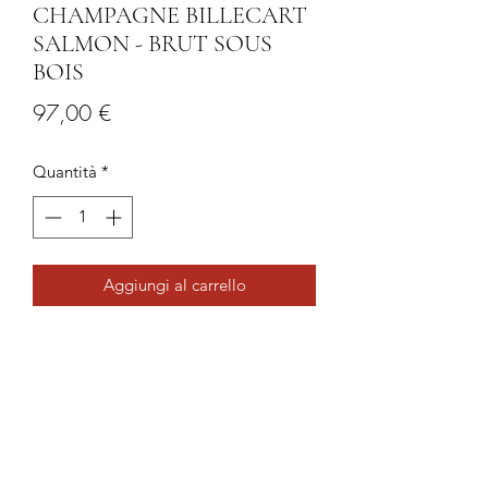
CHAMPAGNE BILLECART
SALMON - BRUT SOUS
BOIS
Prezzo
97,00 €
Quantità
*
Aggiungi al carrello
Champagne dal taglio non
particolarmente complesso ma
piacevole e raffinato, si fa apprezzare
per la bella spinta fresca e l'eleganza
del profilo gusto-olfattivo. Nato
dall'esperienza e dalla tradizione