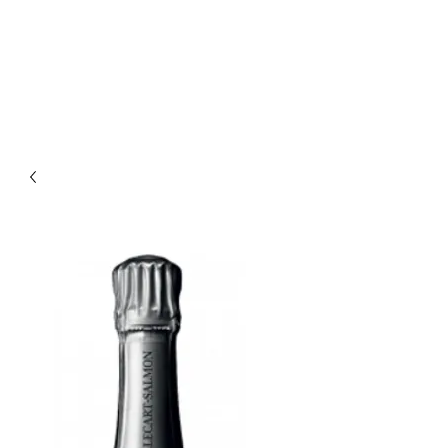
Enoteca Wine Bar Scagliola