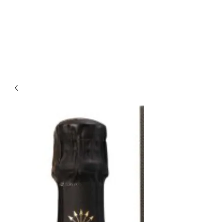
Enoteca Wine Bar Scagliola