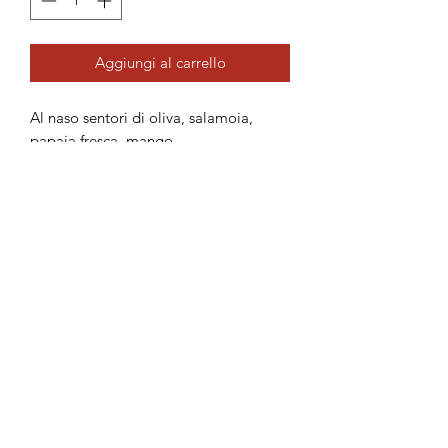
Aggiungi al carrello
Al naso sentori di oliva, salamoia,
papaia fresca, mango.
Al palato note di banana verde, anice,
sale e prugne mature. Clairin Vaval è
guidato dalla mineralità salata
derivata dalla vicinanza alla costa sud
haitiana. La sua natura vegetale è
sostenuta da note di spezie secche
tostate. Sorseggialo da solo o gioca
con i classici abbinamenti di gin come
pompelmo, coriandolo e cetriolo.