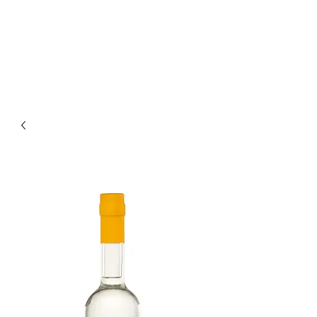
Enoteca Wine Bar Scagliola