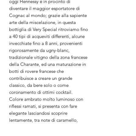
oggi Hennessy è in procinto di
diventare il maggior esportatore di
Cognac al mondo; grazie alla sapiente
arte della miscelazione, in questa
bottiglia di Very Special ritroviamo fino
a 40 tipi di acqueviti differenti, alcune
invecchiate fino a 8 anni, provenienti
rigorosamente da ugny-blanc,
tradizionale vitigno della zona francese
della Charante, ed una maturazione in
botti di rovere francese che
contribuisce a creare un grande
classico, da bere solo o come
coronamento di ottimi cocktail.
Colore ambrato molto luminoso con
riflessi ramati, si presenta con fare
elegante lasciandosi scoprire
lentamente, tra note di caramello,
scorza d'arancia e cannella che aiutano
un assaggio sontuoso, accentuato nella