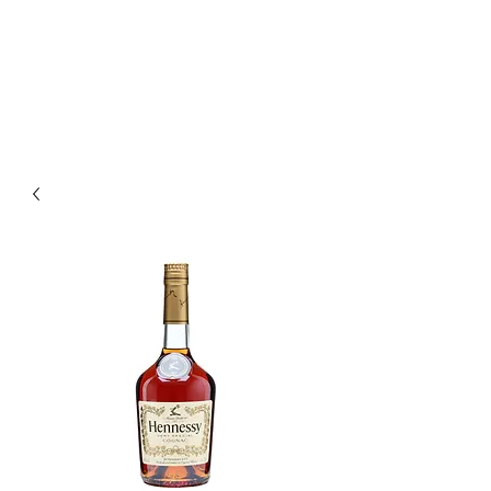
Enoteca Wine Bar Scagliola