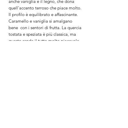
anche vaniglia e il legno, che dona
quell'accento terroso che piace molto.
Il profilo è equilibrato e affascinante.
Caramello e vaniglia si amalgano
bene con i sentori di frutta. La quercia
tostata e speziata è più classica, ma
questo rende il tutto molto piacevole.
Al palato è morbido ed equilibrato,
con una vaniglia piuttosto complessa e
delicata. Una ricerca di piacere
semplice.Il finale appare molto più
tostato con rovere tostato e castagne
nel fuoco. "Questo rum leggero è
molto ben bilanciato e offre una
varietà di sapori piacevoli che ben si
legano gli uni agli altri"