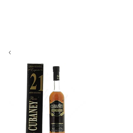
Enoteca Wine Bar Scagliola