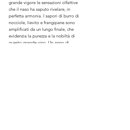
grande vigore le sensazioni olfattive
che il naso ha saputo rivelare, in
perfetta armonia. I sapori di burro di
nocciole, lievito e frangipane sono
amplificati da un lungo finale, che
evidenzia la purezza e la nobiltà di
questo grande vino. Un anno di
esuberanza, sia termicamente che
idrologicamente, le uve che la natura
ha saputo produrre, grazie alla mano
diligente dei nostri viticoltori di
Champagne, racchiude in sé tutti
questi eccessi, oggi trovati e
armoniosamente distribuiti. La Cuvée
Louise 2004 si presenta a noi nel suo
mantello giallo con sfumature quasi
dorate, prova di una forte maturità
delle uve che la compongono. Brilla
come un diamante che sa come
attrarre il minimo raggio di luce per