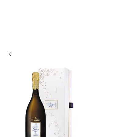
Enoteca Wine Bar Scagliola