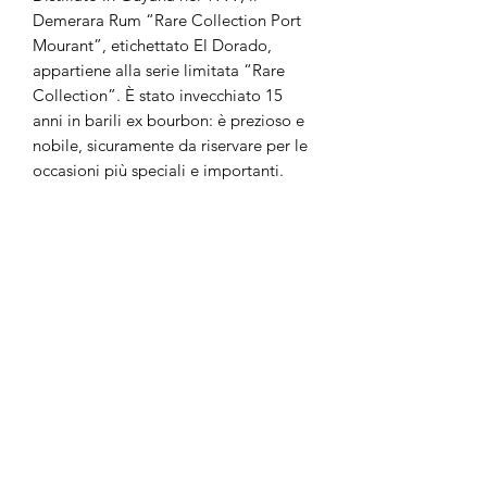
Demerara Rum “Rare Collection Port
Mourant”, etichettato El Dorado,
appartiene alla serie limitata “Rare
Collection”. È stato invecchiato 15
anni in barili ex bourbon: è prezioso e
nobile, sicuramente da riservare per le
occasioni più speciali e importanti.
Profondi sentori speziati aprono
l’olfattiva, che è composta da una
miriade di altre sfumature, ad esempio
di mele cotte, di frutta matura dolce,
di vaniglia e cannella, di liquirizia, di
mandorle e noci. Leggeri toni
agrumati completano il naso.
L’assaggio è altrettanto ricco, caldo e
vibrante, di medio corpo, equilibrato
ed elegante. Lunga la persistenza.