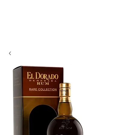
Enoteca Wine Bar Scagliola