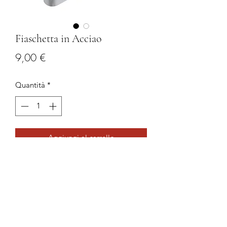
Fiaschetta in Acciao
Prezzo
9,00 €
Quantità
*
Aggiungi al carrello
Fischiate in acciaio inox con
contenitore in cuoio.