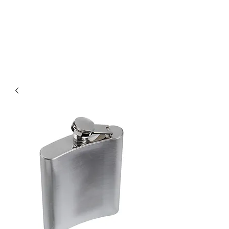
Enoteca Wine Bar Scagliola