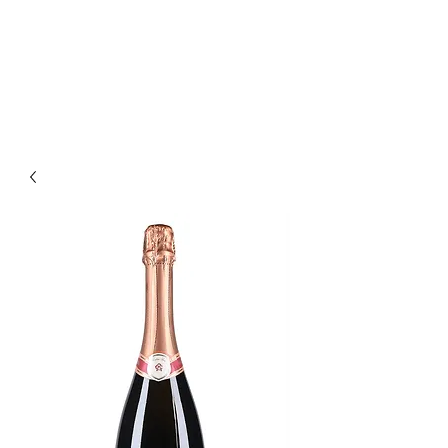
Enoteca Wine Bar Scagliola