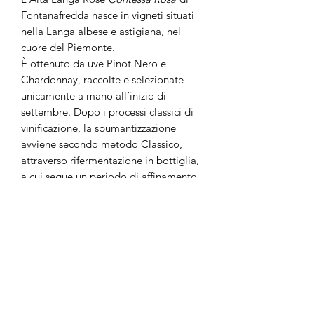
Fontanafredda nasce in vigneti situati
nella Langa albese e astigiana, nel
cuore del Piemonte.
È ottenuto da uve Pinot Nero e
Chardonnay, raccolte e selezionate
unicamente a mano all’inizio di
settembre. Dopo i processi classici di
vinificazione, la spumantizzazione
avviene secondo metodo Classico,
attraverso rifermentazione in bottiglia,
a cui segue un periodo di affinamento
sui propri lieviti.
Il
Contessa Rosa
di Fontanafredda è
caratterizzato da un colore rosa tenue,
con riflessi buccia di cipolla. Al naso si
apre con intensi profumi di fiori d’
arancio, melograno e prugna nera, con
sentori di ginger, noce moscata e
lavanda. Al palato risulta fine e