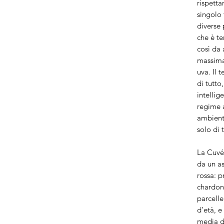
rispetta
singolo 
diverse 
che è te
così da 
massima
uva. Il 
di tutto
intellige
regime 
ambient
solo di 
La Cuvé
da un a
rossa: p
chardon
parcelle
d’età, e
media d