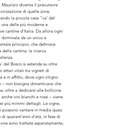
, Maurizio diventa il precursore
lorizzazione di quelle zone,
ando la piccola casa “ca’ del
n una delle più moderne e
ve cantine d’Italia. Da allora ogni
è dominata da un unico e
tale principio, che definisce
a della cantina: la ricerca
ellenza.
 del Bosco si estende su oltre
 ettari vitati tra vigneti di
à e in affitto, dove ogni vitigno
o – non bisogna dimenticarsi che
na, oltre a dedicarsi alle bollicine
anche vini bianchi e rossi – viene
ei più minimi dettagli. Le vigne,
i possono vantare in media quasi
ù di quarant’anni d’età, in fase di
zione sono trattate separatamente,