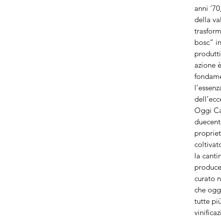
anni ‘70
della va
trasform
bosc” i
produtti
azione 
fondamen
l’essenz
dell’ecc
Oggi Ca’
duecento
propriet
coltivat
la canti
produce 
curato n
che ogg
tutte pi
vinifica