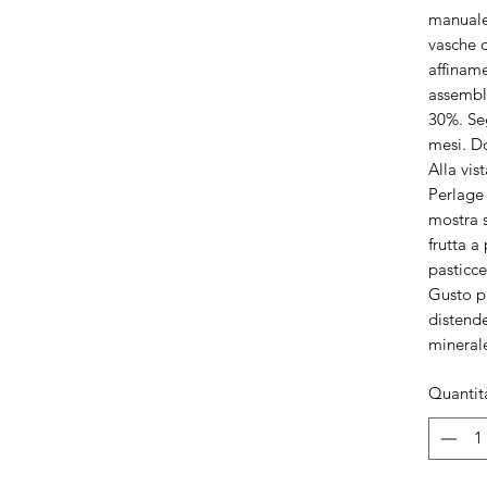
manuale
vasche d
affinam
assemblat
30%. Seg
mesi. Do
Alla vis
Perlage 
mostra s
frutta a
pasticce
Gusto pi
distend
minerale
Quantit