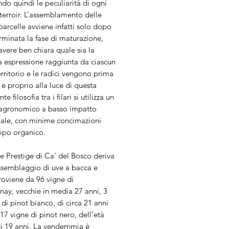
ndo quindi le peculiarità di ogni
terroir. L’assemblamento delle
parcelle avviene infatti solo dopo
rminata la fase di maturazione,
avere ben chiara quale sia la
 espressione raggiunta da ciascun
territorio e le radici vengono prima
, e proprio alla luce di questa
nte filosofia tra i filari si utilizza un
agronomico a basso impatto
ale, con minime concimazioni
tipo organico.
e Prestige di Ca’ del Bosco deriva
ssemblaggio di uve a bacca e
roviene da 96 vigne di
nay, vecchie in media 27 anni, 3
 di pinot bianco, di circa 21 anni
 17 vigne di pinot nero, dell’età
i 19 anni. La vendemmia è