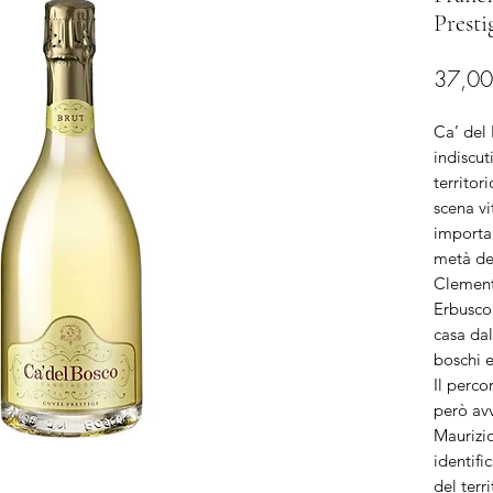
Presti
37,00
Ca’ del
indiscut
territor
scena vi
importan
metà de
Clement
Erbusco,
casa da
boschi e
Il perco
però avv
Maurizio
identifi
del terr