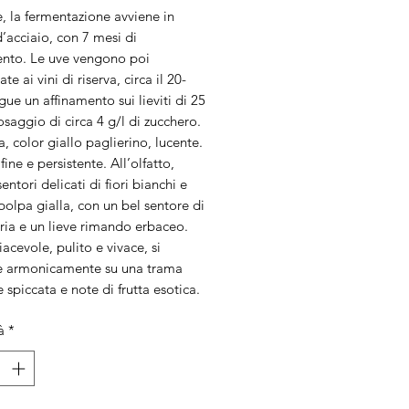
, la fermentazione avviene in
’acciaio, con 7 mesi di
ento. Le uve vengono poi
e ai vini di riserva, circa il 20-
ue un affinamento sui lieviti di 25
saggio di circa 4 g/l di zucchero.
ta, color giallo paglierino, lucente.
fine e persistente. All’olfatto,
entori delicati di fiori bianchi e
 polpa gialla, con un bel sentore di
ria e un lieve rimando erbaceo.
acevole, pulito e vivace, si
e armonicamente su una trama
 spiccata e note di frutta esotica.
à
*