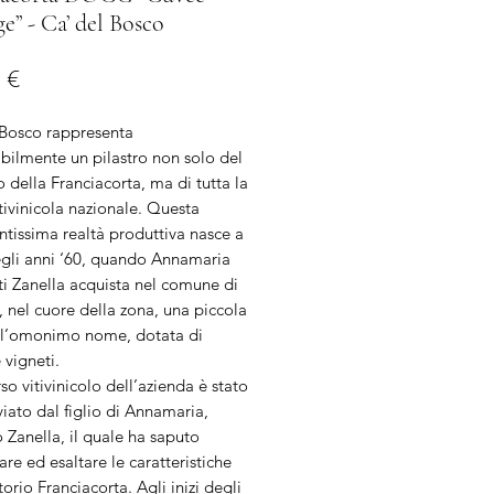
ge” - Ca’ del Bosco
Prezzo
 €
 Bosco rappresenta
ibilmente un pilastro non solo del
io della Franciacorta, ma di tutta la
tivinicola nazionale. Questa
tissima realtà produttiva nasce a
gli anni ‘60, quando Annamaria
i Zanella acquista nel comune di
 nel cuore della zona, una piccola
ll’omonimo nome, dotata di
 vigneti.
rso vitivinicolo dell’azienda è stato
iato dal figlio di Annamaria,
 Zanella, il quale ha saputo
care ed esaltare le caratteristiche
itorio Franciacorta. Agli inizi degli