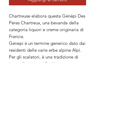
Chartreuse elabora questa Génépi Des
Pères Chartreux, una bevanda della
categoría liquori e creme originaria di
Francia.
Genepi è un termine generico dato dai
residenti delle varie erbe alpine Alpi.
Per gli scalatori, è una tradizione di
raccogliere questi fiori in agosto e
macerate in alcool. Ogni alpinista ha
la sua ricetta "segreta" Génépi. I
monaci Chartreuse, che sono stati
distillatore per quattro secoli, hanno la
loro ricetta segreta Génépi derivato da
vari macerazione e distillazione.
Questo processo unico permette alle
piante alpine veramente sfruttano il
suo sapore.