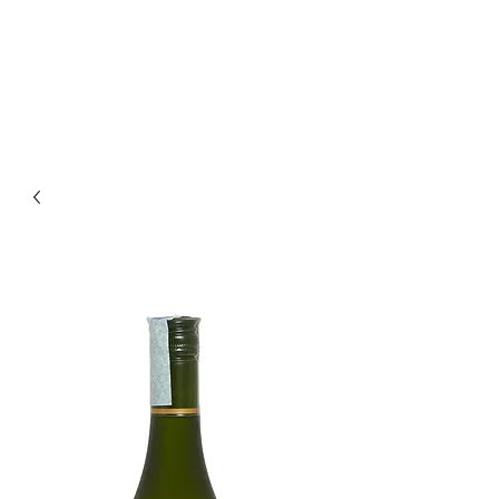
Enoteca Wine Bar Scagliola