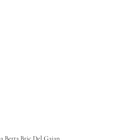
Home
Le nostre degustazioni
a Berta Bric Del Gaian