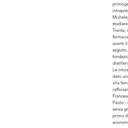
primogen
intrapr
Michele,
studiare
Trenta, 
farmaci
avanti i
seguito,
fondazio
distille
Le intui
dato un
alla fam
rafforza
Francesc
Paolo -
senza gra
primo d
economia