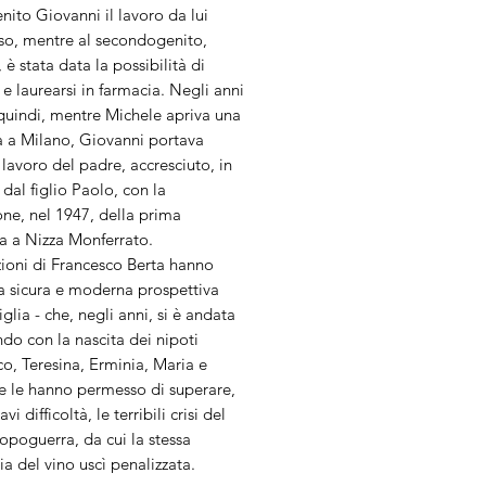
ito Giovanni il lavoro da lui
eso, mentre al secondogenito,
 è stata data la possibilità di
 e laurearsi in farmacia. Negli anni
quindi, mentre Michele apriva una
a a Milano, Giovanni portava
l lavoro del padre, accresciuto, in
 dal figlio Paolo, con la
ne, nel 1947, della prima
ria a Nizza Monferrato.
zioni di Francesco Berta hanno
a sicura e moderna prospettiva
iglia - che, negli anni, si è andata
ndo con la nascita dei nipoti
o, Teresina, Erminia, Maria e
 e le hanno permesso di superare,
vi difficoltà, le terribili crisi del
opoguerra, da cui la stessa
 del vino uscì penalizzata.