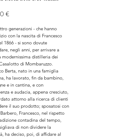
Prezzo
0 €
ttro generazioni - che hanno
izio con la nascita di Francesco
el 1866 - si sono dovute
are, negli anni, per arrivare a
a modernissima distilleria dei
 Casalotto di Mombaruzzo.
o Berta, nato in una famiglia
a, ha lavorato, fin da bambino,
gne e in cantina, e con
enza e audacia, appena cresciuto,
rdato attorno alla ricerca di clienti
ere il suo prodotto; sposatosi con
Barbero, Francesco, nel rispetto
radizione contadina del tempo,
igliava di non dividere la
à, ha deciso, poi, di affidare al