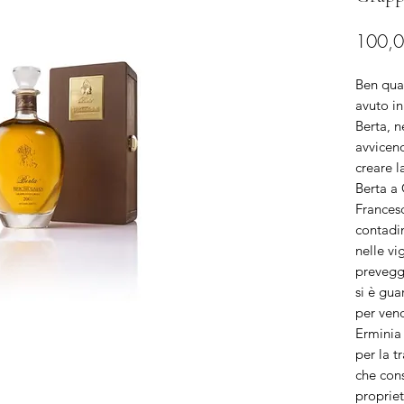
100,0
Ben qua
avuto in
Berta, n
avvicend
creare l
Berta a
Francesc
contadin
nelle vi
prevegg
si è gua
per vend
Erminia 
per la t
che cons
propriet