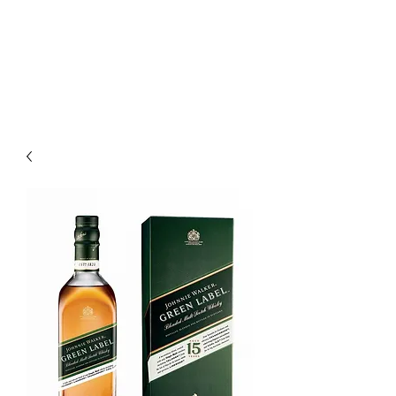
Enoteca Wine Bar Scagliola