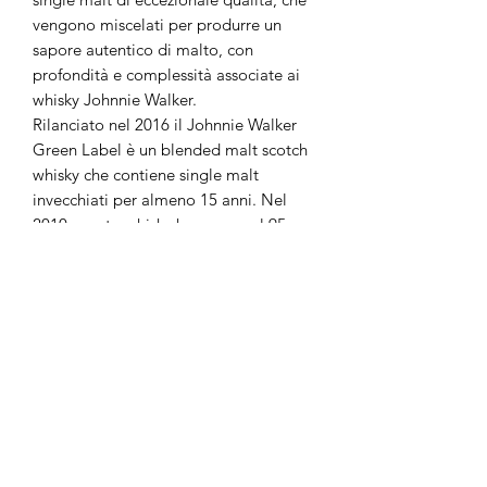
vengono miscelati per produrre un
sapore autentico di malto, con
profondità e complessità associate ai
whisky Johnnie Walker.
Rilanciato nel 2016 il Johnnie Walker
Green Label è un blended malt scotch
whisky che contiene single malt
invecchiati per almeno 15 anni. Nel
2010 questo whisky ha preso nel 95
punti dalla Whisky Bible di Jim Murray.
Alla vista è oro vecchio. Al naso aroma
intenso con note di torba marina, caffè,
cioccolato amaro, fumo di legna e
rovere. Al palato corpo medio con
note di cereali tostati, rovere, caffè e
sentori cioccolato amaro. Sul
finale leggermente secco con note di
spezie, pepe nero e miele dolce con
retrogusto di rovere.