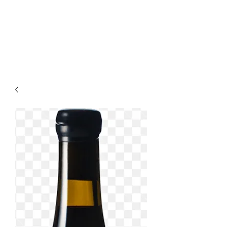
Enoteca Wine Bar Scagliola