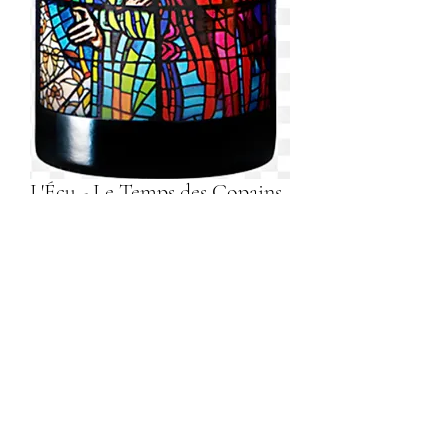
L'Écu - Le Temps des Copains
Pinot Noir "Nexus" 2017
Prezzo
45,00 €
Quantità
*
Aggiungi al carrello