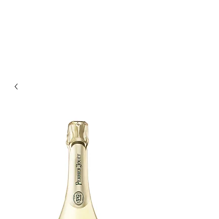
Enoteca Wine Bar Scagliola