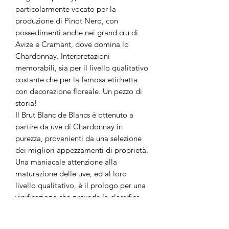
particolarmente vocato per la
produzione di Pinot Nero, con
possedimenti anche nei grand cru di
Avize e Cramant, dove domina lo
Chardonnay. Interpretazioni
memorabili, sia per il livello qualitativo
costante che per la famosa etichetta
con decorazione floreale. Un pezzo di
storia!
Il Brut Blanc de Blancs è ottenuto a
partire da uve di Chardonnay in
purezza, provenienti da una selezione
dei migliori appezzamenti di proprietà.
Una maniacale attenzione alla
maturazione delle uve, ed al loro
livello qualitativo, è il prologo per una
vinificazione che prevede la classifica
vinificazione del metodo champenoise,
con un affinamento sui lieviti della