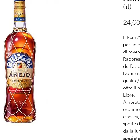
(1l)
24,00
Il Rum A
per un p
di rove
Rappres
dell'az
Dominic
qualità/
offre il
Libre.
Ambrato
esprime 
e secca,
spezie d
dalla lu
speziata