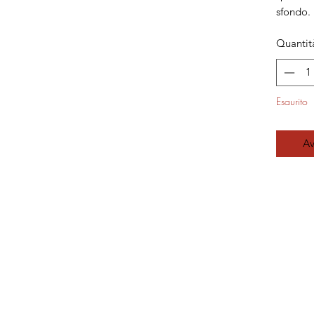
sfondo.
Quantit
Esaurito
Av