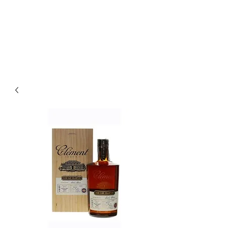
Enoteca Wine Bar Scagliola