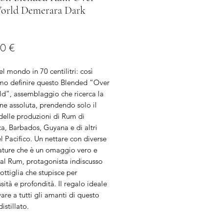
orld Demerara Dark
Prezzo
0 €
del mondo in 70 centilitri: così
o definire questo Blended “Over
ld”, assemblaggio che ricerca la
ne assoluta, prendendo solo il
delle produzioni di Rum di
a, Barbados, Guyana e di altri
l Pacifico. Un nettare con diverse
tature che è un omaggio vero e
 al Rum, protagonista indiscusso
ottiglia che stupisce per
ità e profondità. Il regalo ideale
vare a tutti gli amanti di questo
istillato.