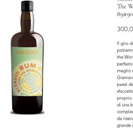
The W
89#90
300,0
Il giro 
potremm
the Wor
perfezio
meglio 
Giamaic
paesi de
sfaccet
proprio
di una b
compless
da riser
grande d