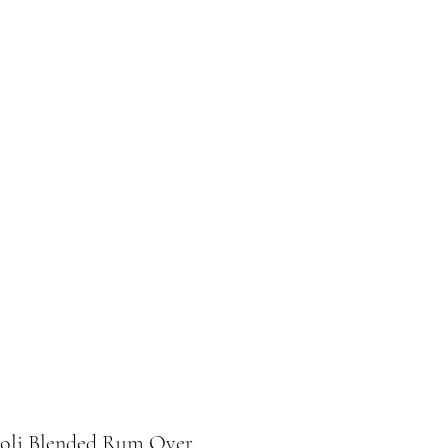
Home
Le nostre degustazioni
oli Blended Rum Over