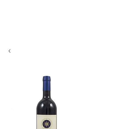
Enoteca Wine Bar Scagliola