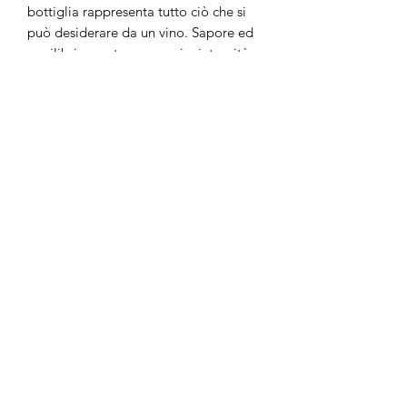
bottiglia rappresenta tutto ciò che si
può desiderare da un vino. Sapore ed
equilibrio, gusto e armonia, intensità e
delicatezza, corpo e struttura,
all’insegna di un minimo comune
denominatore: la qualità. SASSICAIA
2015 TENUTA SAN GUIDO: IL
PRESTIGIO DA COLLEZIONARE
Una qualità che deriva dall’esperienza
di una cantina - la Tenuta San Guido -
che non teme rivali e punta sempre a
realizzare bottiglie uniche, che non si
vorrebbe finire mai di bere. D’altronde,
non poteva che essere un’etichetta
pluripremiata e che, ogni anno,
continua a ricevere tra i più prestigiosi
riconoscimenti, come il Sassicaia 2016,
segno evidente dell’esperienza e
professionalità Made in