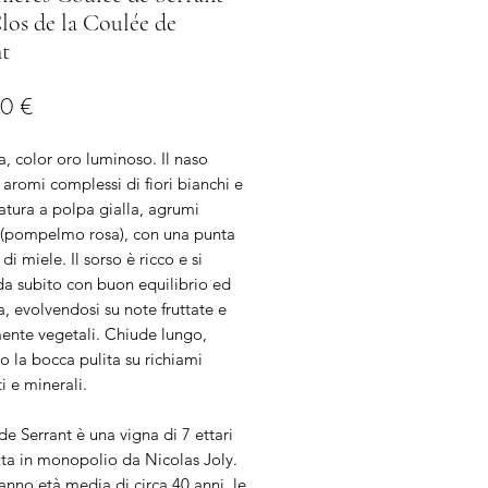
los de la Coulée de
t
Prezzo
0 €
ta, color oro luminoso. Il naso
aromi complessi di fiori bianchi e
atura a polpa gialla, agrumi
 (pompelmo rosa), con una punta
di miele. Il sorso è ricco e si
da subito con buon equilibrio ed
, evolvendosi su note fruttate e
ente vegetali. Chiude lungo,
o la bocca pulita su richiami
 e minerali.
e Serrant è una vigna di 7 ettari
ta in monopolio da Nicolas Joly.
hanno età media di circa 40 anni, le