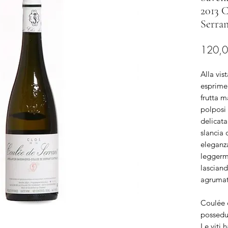
2013 C
Serran
120,0
Alla vis
esprime 
frutta m
polposi
delicata 
slancia 
eleganza
leggerm
lasciand
agrumati
Coulée d
possedu
Le viti 