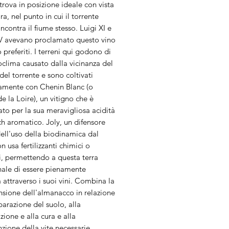
i trova in posizione ideale con vista
ira, nel punto in cui il torrente
incontra il fiume stesso. Luigi XI e
IV avevano proclamato questo vino
ro preferiti. I terreni qui godono di
clima causato dalla vicinanza del
el torrente e sono coltivati ​​
vamente con Chenin Blanc (o
e la Loire), un vitigno che è
to per la sua meravigliosa acidità
ch aromatico. Joly, un difensore
ell'uso della biodinamica dal
n usa fertilizzanti chimici o
i, permettendo a questa terra
nale di essere pienamente
 attraverso i suoi vini. Combina la
sione dell'almanacco in relazione
parazione del suolo, alla
zione e alla cura e alla
zione della vite necessarie