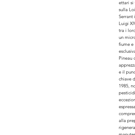
ettari s
sulla Lo
Serrant 
Luigi X
tra i lo
un micro
fiume e d
esclusi
Pineau d
apprezza
e il pun
chiave d
1985, no
pesticid
eccezio
espressa
compren
alla pre
rigenera
manuten