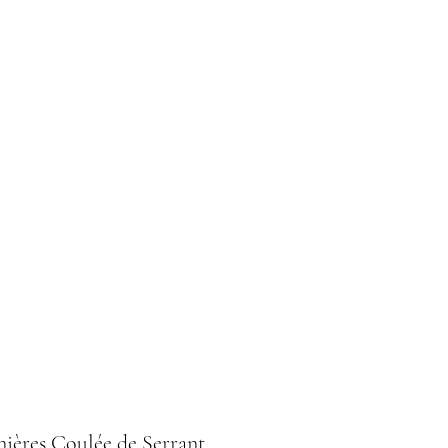
Home
Le nostre degustazioni
ières Coulée de Serrant