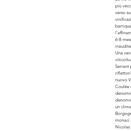
più vecc
verso su
vinifica
barrique
l'affina
6-8 mesi
inaudite
Una vera
viticol
Serrant 
rifletto
nuovo Vi
Coulée 
denomina
denomin
un clima
Borgogna
monaci c
Nicolas 