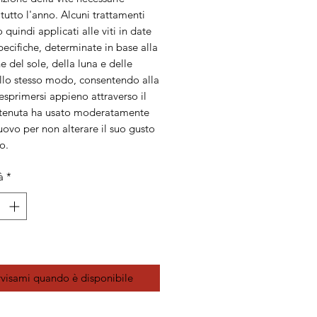
tutto l'anno. Alcuni trattamenti
quindi applicati alle viti in date
ecifiche, determinate in base alla
e del sole, della luna e delle
Allo stesso modo, consentendo alla
 esprimersi appieno attraverso il
a tenuta ha usato moderatamente
ovo per non alterare il suo gusto
o.
à
*
visami quando è disponibile