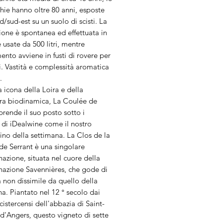
hie hanno oltre 80 anni, esposte
d/sud-est su un suolo di scisti. La
zione è spontanea ed effettuata in
 usate da 500 litri, mentre
mento avviene in fusti di rovere per
. Vastità e complessità aromatica
.
 icona della Loira e della
tura biodinamica, La Coulée de
prende il suo posto sotto i
ri di iDealwine come il nostro
no della settimana. La Clos de la
de Serrant è una singolare
zione, situata nel cuore della
azione Savennières, che gode di
 non dissimile da quello della
. Piantato nel 12 ° secolo dai
istercensi dell'abbazia di Saint-
d'Angers, questo vigneto di sette