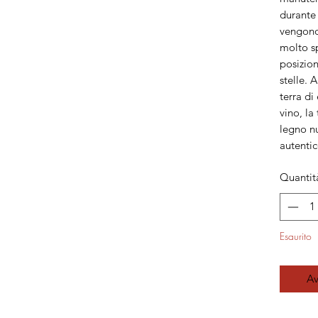
durante 
vengono 
molto sp
posizion
stelle. 
terra di
vino, l
legno nu
autentic
Quantit
Esaurito
Av