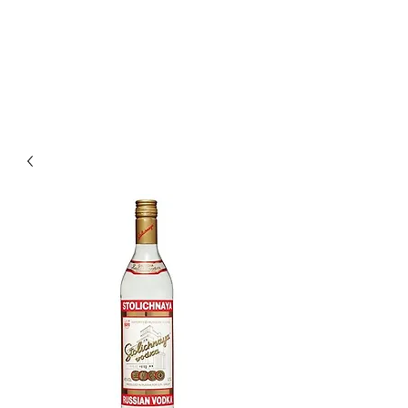
Enoteca Wine Bar Scagliola