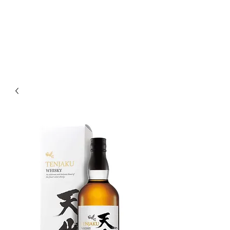
Enoteca Wine Bar Scagliola