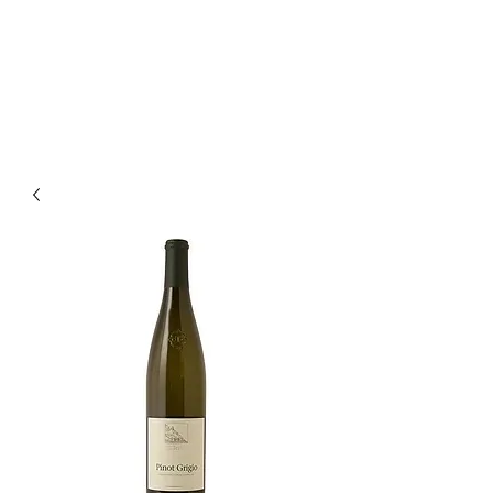
Enoteca Wine Bar Scagliola