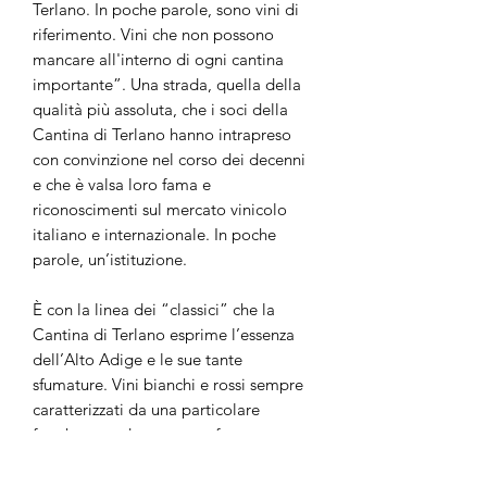
Terlano. In poche parole, sono vini di
riferimento. Vini che non possono
mancare all'interno di ogni cantina
importante”. Una strada, quella della
qualità più assoluta, che i soci della
Cantina di Terlano hanno intrapreso
con convinzione nel corso dei decenni
e che è valsa loro fama e
riconoscimenti sul mercato vinicolo
italiano e internazionale. In poche
parole, un’istituzione.
È con la linea dei “classici” che la
Cantina di Terlano esprime l’essenza
dell’Alto Adige e le sue tante
sfumature. Vini bianchi e rossi sempre
caratterizzati da una particolare
freschezza e da una certa fragranza,
ricchi di complessità ed unici per
eleganza. Il Pinot Grigio, di origine