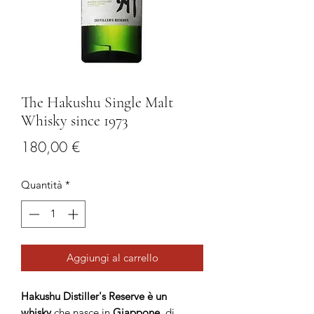
The Hakushu Single Malt
Whisky since 1973
Prezzo
180,00 €
Quantità
*
Aggiungi al carrello
Hakushu Distiller's Reserve è un
whisky
che nasce in
Giappone
, di