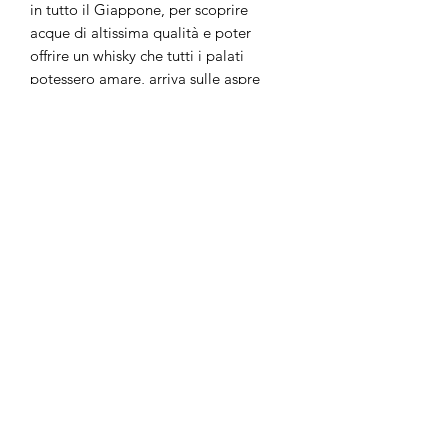
in tutto il Giappone, per scoprire
acque di altissima qualità e poter
offrire un whisky che tutti i palati
potessero amare, arriva sulle aspre
montagne nel centro del Giappone. La
distilleria Hakushu è senza dubbio una
delle più alte distillerie del mondo.
La maestosa foresta che circonda la
distilleria Hakushu, ospita
un'abbondanza di varietà vegetali. I
whisky di malto nati qui, beneficiano di
un microclima molto particolare,
foreste verdeggianti e acqua che offre
una
rara morbidezza e purezza
, resa
possibile solo dalla filtrazione di
pioggia e neve, attraverso rocce di
granito millenarie. Inconfondibile il
suo
aroma delicato e spiccatamente
floreale, con note di mela verde,
menta e vaniglia
.