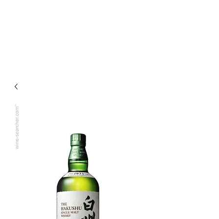
Enoteca Wine Bar Scagliola