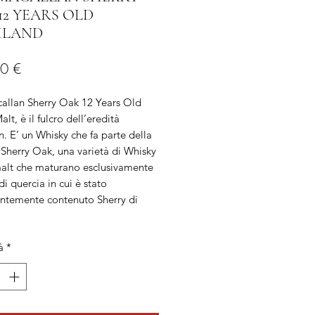
12 YEARS OLD
HLAND
Prezzo
0 €
allan Sherry Oak 12 Years Old
alt, è il fulcro dell’eredità
. E’ un Whisky che fa parte della
herry Oak, una varietà di Whisky
malt che maturano esclusivamente
 di quercia in cui è stato
ntemente contenuto Sherry di
à
*