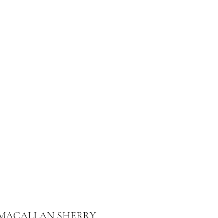
Home
Le nostre degustazioni
MACALLAN SHERRY