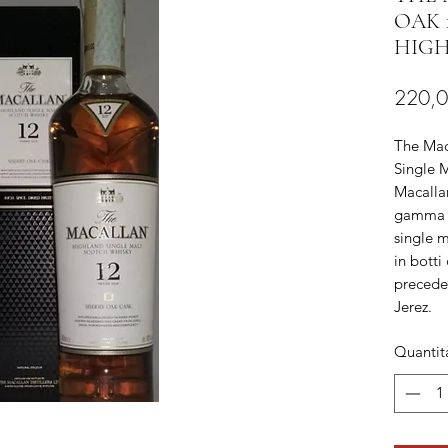
OAK 
HIG
220,0
The Mac
Single M
Macallan
gamma S
single 
in botti
precede
Jerez.
Quantit