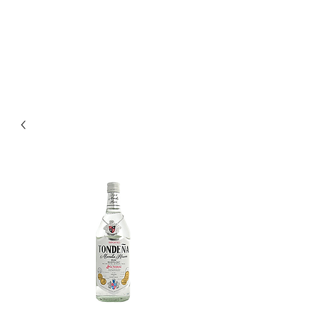
Enoteca Wine Bar Scagliola