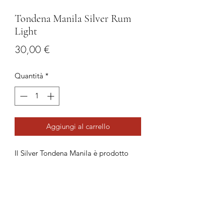
Tondena Manila Silver Rum
Light
Prezzo
30,00 €
Quantità
*
Aggiungi al carrello
Il Silver Tondena Manila è prodotto
con alcol selezionato di melassa di
canna invecchiato in botti di rovere e
subisce un secondo processo di
distillazione speciale che gli conferisce
chiarezza distinta.