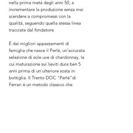
nella prima metà degli anni 50, a
incrementare la produzione senza mai
scendere a compromessi con la
qualità, seguendo quella stessa linea
tracciata dal fondatore.
È dai migliori appezzamenti di
famiglia che nasce il Perlé, un’accurata
selezione di sole uve di chardonnay, la
cui maturazione sui lieviti dura ben 5
anni prima di un’ulteriore sosta in
bottiglia. Il Trento DOC “Perlé”di
Ferrari è un metodo classico che
sintetizza al meglio l'arte e l’eleganza
dei vini targati Ferrari, spumanti che
come pochissimi altri riescono ad
esprimere un elegante fraseggio
gustativo in un crescendo unico. Un
vino meraviglioso.
Giallo intenso con riflessi dorati, dal