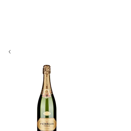
Enoteca Wine Bar Scagliola