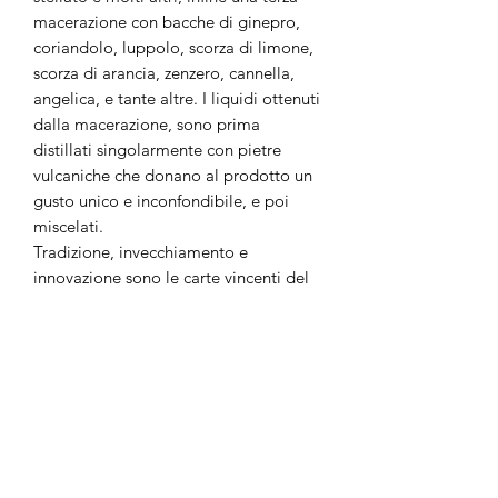
macerazione con bacche di ginepro,
coriandolo, luppolo, scorza di limone,
scorza di arancia, zenzero, cannella,
angelica, e tante altre. I liquidi ottenuti
dalla macerazione, sono prima
distillati singolarmente con pietre
vulcaniche che donano al prodotto un
gusto unico e inconfondibile, e poi
miscelati.
Tradizione, invecchiamento e
innovazione sono le carte vincenti del
Gin Volcanic, caratterizzato da un
aroma elegante e delicato. Liscio e
cremoso vanta una grande varietà di
erbe. Appena sorseggiato traspare il
gusto delicato, ricco di sfumature di
spezie, mentre successivamente,rimane
sul palato un gusto molto aromatico,
piccante e balsamico.