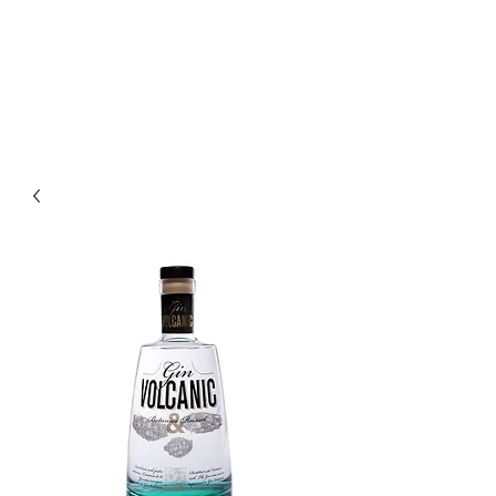
Enoteca Wine Bar Scagliola