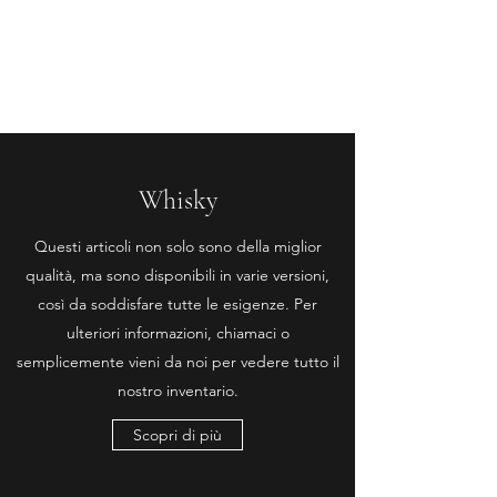
Enoteca Wine Bar Scagliola
Whisky
Questi articoli non solo sono della miglior
qualità, ma sono disponibili in varie versioni,
così da soddisfare tutte le esigenze. Per
ulteriori informazioni, chiamaci o
semplicemente vieni da noi per vedere tutto il
nostro inventario.
Scopri di più